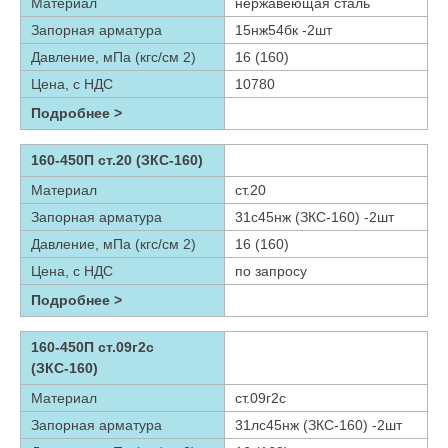
Материал
нержавеющая сталь
Запорная арматура
15нж54бк -2шт
Давление, мПа (кгс/см 2)
16 (160)
Цена, с НДС
10780
Подробнее >
160-450П ст.20 (ЗКС-160)
Материал
ст.20
Запорная арматура
31с45нж (ЗКС-160) -2шт
Давление, мПа (кгс/см 2)
16 (160)
Цена, с НДС
по запросу
Подробнее >
160-450П ст.09г2с
(ЗКС-160)
Материал
ст.09г2с
Запорная арматура
31лс45нж (ЗКС-160) -2шт