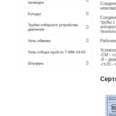
проводок
Соедине
невозм
Сосуды
Соедине
трубы с
Трубки отборного устройства
аппарат
давления
техноло
Рабочее
Узлы обвязки
Условно
Узлы отбора проб по Т-ММ-19-02
-СМ – с
-8 – ди
Штуцеры
-ст.20 –
Серт