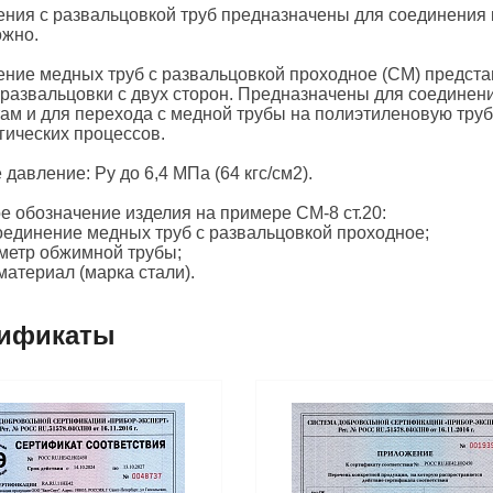
ния с развальцовкой труб предназначены для соединения к
ожно.
ние медных труб с развальцовкой проходное (СМ) предста
 развальцовки с двух сторон. Предназначены для соединен
ам и для перехода с медной трубы на полиэтиленовую труб
гических процессов.
 давление: Ру до 6,4 МПа (64 кгс/см2).
е обозначение изделия на примере СМ-8 ст.20:
оединение медных труб с развальцовкой проходное;
аметр обжимной трубы;
 материал (марка стали).
ификаты