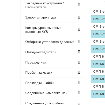
Закладные конструкции /
Расширители
СМ-6 с
Запорная арматура
СМ-6 с
СМ-6 с
Камеры уровнемерные
выносные КУВ
СМ-8 с
СМ-8 с
Отборные устройства давления
СМ-8 с
Отводы-охладители
СМП-6 
Переходники
СМП-6 
СМП-6 
Пробки, заглушки
СМП-8 
Прокладки, шайбы
СМП-8 
Соединения «американка»
СМП-8 
Соединения для трубных