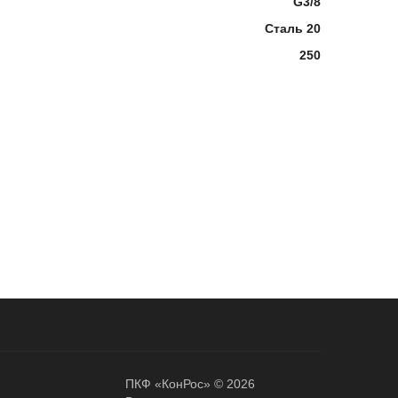
G3/8
Сталь 20
250
ПКФ «КонРос» © 2026