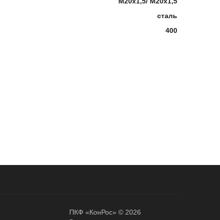
М20х1,5/ М20х1,5
сталь
400
ПКФ «КонРос» © 2026