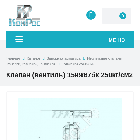
0
МЕНЮ
Главная
Каталог
Запорная арматура
Игольчатые клапаны
15с67бк, 15лс67бк, 15нж67бк
15нж67бк 250кг/см2
Клапан (вентиль) 15нж67бк 250кг/см2