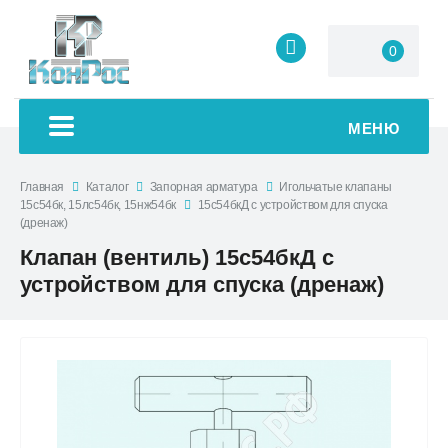
0
МЕНЮ
Главная
Каталог
Запорная арматура
Игольчатые клапаны
15с54бк, 15лс54бк, 15нж54бк
15с54бкД с устройством для спуска
(дренаж)
Клапан (вентиль) 15с54бкД с
устройством для спуска (дренаж)