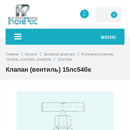
0
МЕНЮ
Главная
Каталог
Запорная арматура
Игольчатые клапаны
15с54бк, 15лс54бк, 15нж54бк
15лс54бк
Клапан (вентиль) 15лс54бк