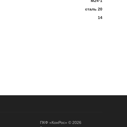
М24*1
сталь 20
14
ПКФ «КонРос» © 2026