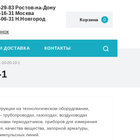
-29-83
Ростов-на-Дону
-16-31
Москва
-06-31
Н.Новгород
Корзина
0
онок
И ДОСТАВКА
КОНТАКТЫ
1-10-20-10-1
-1
трукции на технологическом оборудовании,
 трубопроводах, газоходах, воздуховодах
ановки термодатчиков, приборов для измерения
я, качества вещества, запорной арматуры,
импульсных линий.