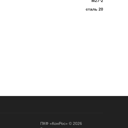
М27*2
сталь 20
ПКФ «КонРос» © 2026