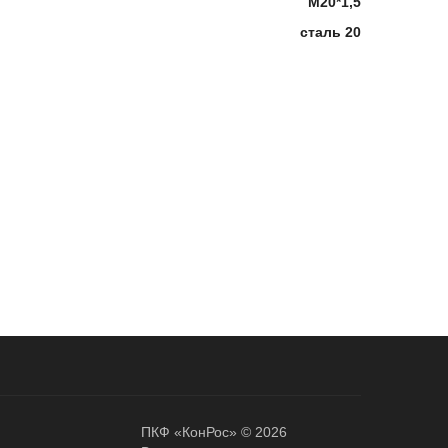
М20*1,5
сталь 20
ПКФ «КонРос» © 2026