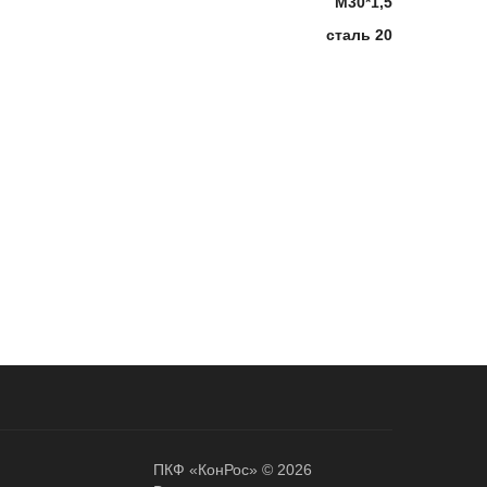
М30*1,5
сталь 20
ПКФ «КонРос» © 2026