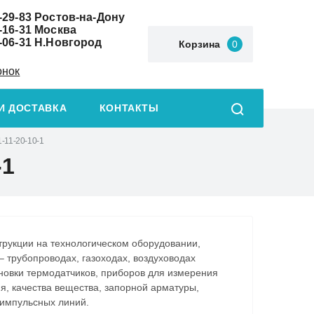
-29-83
Ростов-на-Дону
-16-31
Москва
-06-31
Н.Новгород
Корзина
0
онок
И ДОСТАВКА
КОНТАКТЫ
1-11-20-10-1
-1
трукции на технологическом оборудовании,
 трубопроводах, газоходах, воздуховодах
ановки термодатчиков, приборов для измерения
я, качества вещества, запорной арматуры,
импульсных линий.