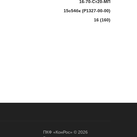
16-70-Ст20-МП
15с54бк (P1327-00-00)
16 (160)
ПКФ «КонРос» © 2026