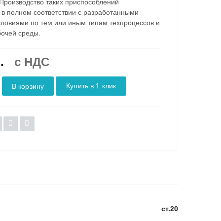
Производство таких приспособлений
 в полном соответствии с разработанными
словиями по тем или иным типам техпроцессов и
очей среды.
.
c НДС
Купить в 1 клик
В корзину
ст.20