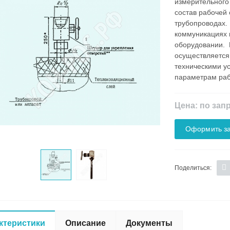
измерительного
состав рабочей 
трубопроводах. 
коммуникациях 
оборудовании. 
осуществляется
техническими у
параметрам раб
Цена: по зап
Оформить за
Поделиться:
ктеристики
Описание
Документы