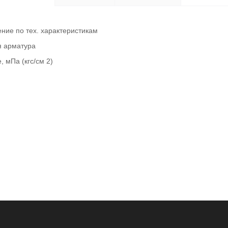
ние по тех. характеристикам
я арматура
, мПа (кгс/см 2)