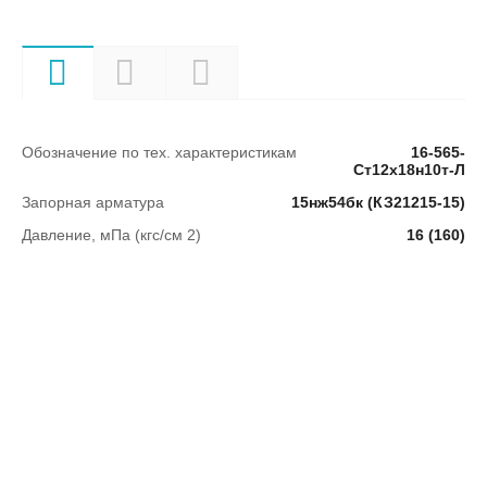
Характеристики
Описание
Документы
Обозначение по тех. характеристикам
16-565-
Ст12х18н10т-Л
Запорная арматура
15нж54бк (КЗ21215-15)
Давление, мПа (кгс/см 2)
16 (160)