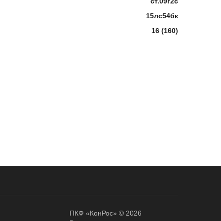
ст.09г2с
15лс54бк
16 (160)
ПКФ «КонРос» © 2026