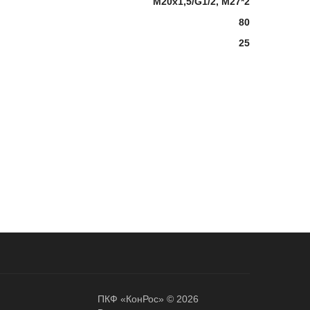
М20х1,5/G1/2, М27*2
80
25
ПКФ «КонРос» © 2026