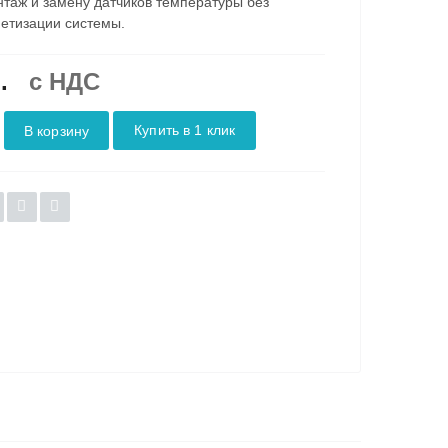
нтаж и замену датчиков температуры без
етизации системы.
.
c НДС
Купить в 1 клик
В корзину