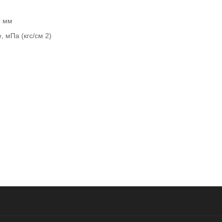
- мм
, мПа (кгс/см 2)