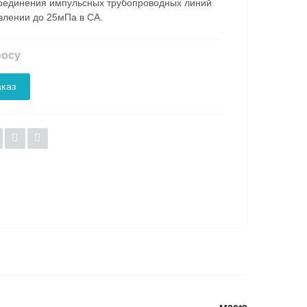
оединения импульсных трубопроводных линий
влении до 25мПа в СА.
росу
каз