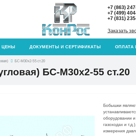
+7 (863) 247
+7 (499) 404
+7 (831) 235
Заказать зв
ЦЕНЫ
ДОКУМЕНТЫ И СЕРТИФИКАТЫ
ОПЛАТА 
овая)
БС-М30х2-55 ст.20
гловая) БС-М30х2-55 ст.20
Бобышки являют
устанавливаютс
оборудовании и
газоходах и т.д
измерения давле