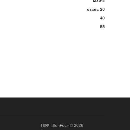
М30*2
сталь 20
40
55
ПКФ «КонРос» © 2026