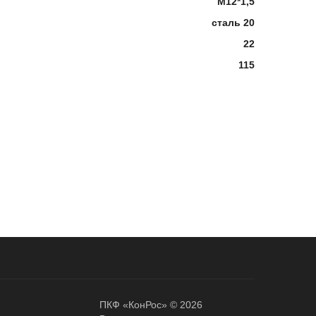
М12*1,5
сталь 20
22
115
ПКФ «КонРос» © 2026