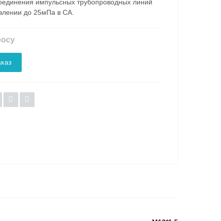
оединения импульсных трубопроводных линий
влении до 25мПа в СА.
росу
каз